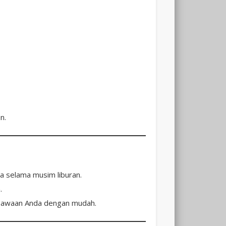
Batu
n.
a selama musim liburan.
.
 bawaan Anda dengan mudah.