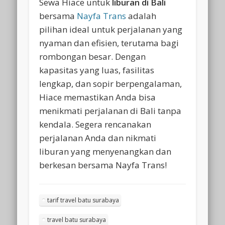
Sewa Hiace untuk
liburan di Bali
bersama
Nayfa Trans
adalah
pilihan ideal untuk perjalanan yang
nyaman dan efisien, terutama bagi
rombongan besar. Dengan
kapasitas yang luas, fasilitas
lengkap, dan sopir berpengalaman,
Hiace memastikan Anda bisa
menikmati perjalanan di Bali tanpa
kendala. Segera rencanakan
perjalanan Anda dan nikmati
liburan yang menyenangkan dan
berkesan bersama Nayfa Trans!
tarif travel batu surabaya
travel batu surabaya