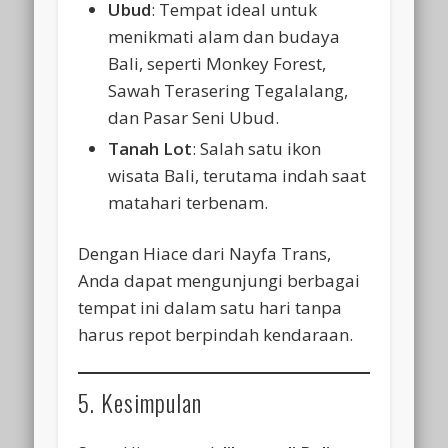
Ubud
: Tempat ideal untuk
menikmati alam dan budaya
Bali, seperti Monkey Forest,
Sawah Terasering Tegalalang,
dan Pasar Seni Ubud.
Tanah Lot
: Salah satu ikon
wisata Bali, terutama indah saat
matahari terbenam.
Dengan Hiace dari Nayfa Trans,
Anda dapat mengunjungi berbagai
tempat ini dalam satu hari tanpa
harus repot berpindah kendaraan.
5. Kesimpulan