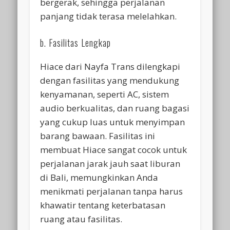
bergerak, sehingga perjalanan
panjang tidak terasa melelahkan.
b. Fasilitas Lengkap
Hiace dari Nayfa Trans dilengkapi
dengan fasilitas yang mendukung
kenyamanan, seperti AC, sistem
audio berkualitas, dan ruang bagasi
yang cukup luas untuk menyimpan
barang bawaan. Fasilitas ini
membuat Hiace sangat cocok untuk
perjalanan jarak jauh saat liburan
di Bali, memungkinkan Anda
menikmati perjalanan tanpa harus
khawatir tentang keterbatasan
ruang atau fasilitas.