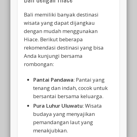
Bali memiliki banyak destinasi
wisata yang dapat dijangkau
dengan mudah menggunakan
Hiace. Berikut beberapa
rekomendasi destinasi yang bisa
Anda kunjungi bersama
rombongan:
Pantai Pandawa
: Pantai yang
tenang dan indah, cocok untuk
bersantai bersama keluarga.
Pura Luhur Uluwatu
: Wisata
budaya yang menyajikan
pemandangan laut yang
menakjubkan.